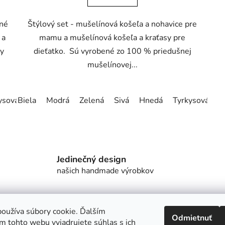
šné
Štýlový set - mušelínová košeľa a nohavice pre
 a
mamu a mušelínová košeľa a kraťasy pre
ty
dieťatko. Sú vyrobené zo 100 % priedušnej
mušelínovej...
ysová zelená
Biela
Modrá
Staroružová
Zelená
Béžová
Sivá
Hnedá
Bledoružová
Tyrkysová zel
Horčic
O
v
l
á
Jedinečný design
d
našich handmade výrobkov
a
c
i
e
oužíva súbory cookie. Ďalším
Odmietnuť
p
m tohto webu vyjadrujete súhlas s ich