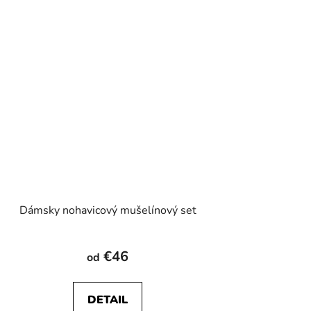
Dámsky nohavicový mušelínový set
€46
od
DETAIL