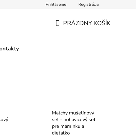
Prihlásenie
Registrácia
PRÁZDNY KOŠÍK
NÁKUPNÝ
KOŠÍK
ontakty
Matchy mušelínový
cový
set - nohavicový set
pre maminku a
dieťatko