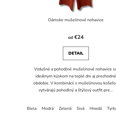
u
k
t
Dámske mušelínové nohavice
o
v
€24
od
DETAIL
Vzdušné a pohodlné mušelínové nohavice s
ideálnym kúskom na teplé dni aj prechodn
obdobie. V kombinácii s mušelínovou košeľ
vytvárajú pohodlný a štýlový outfit pre...
Biela
Modrá
Zelená
Sivá
Hnedá
Tyrk