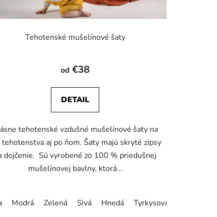
v
Tehotenské mušelínové šaty
€38
od
DETAIL
ásne tehotenské vzdušné mušelínové šaty na
 tehotenstva aj po ňom. Šaty majú skryté zipsy
a dojčenie. Sú vyrobené zo 100 % priedušnej
mušelínovej bavlny, ktorá...
ená
Staroružová
Béžová
Bledoružová
Horčicová
Teh
ová
a
Modrá
Tehlová
Zelená
Sivá
Hnedá
Tyrkysová zelená
Sta