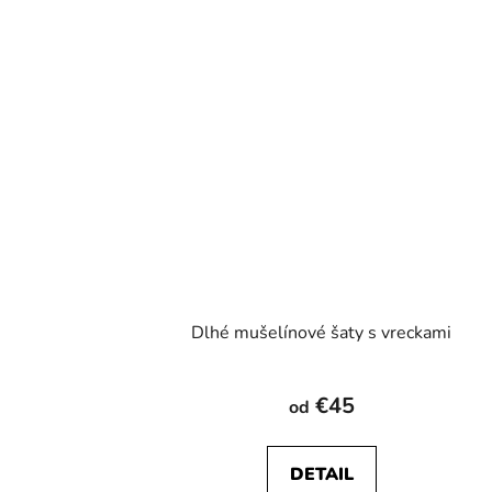
Dlhé mušelínové šaty s vreckami
€45
od
DETAIL