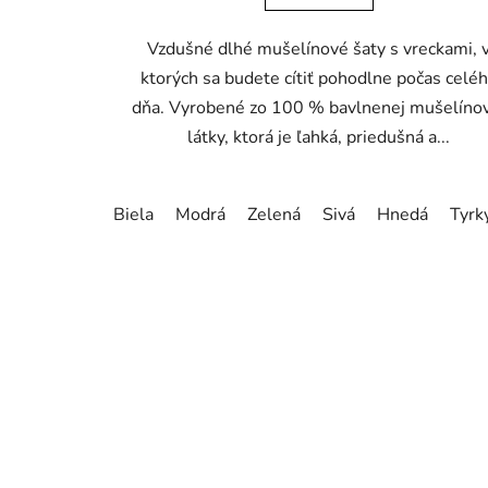
Vzdušné dlhé mušelínové šaty s vreckami, 
ktorých sa budete cítiť pohodlne počas celé
dňa. Vyrobené zo 100 % bavlnenej mušelíno
látky, ktorá je ľahká, priedušná a...
Biela
Modrá
Zelená
Sivá
Hnedá
Tyrk