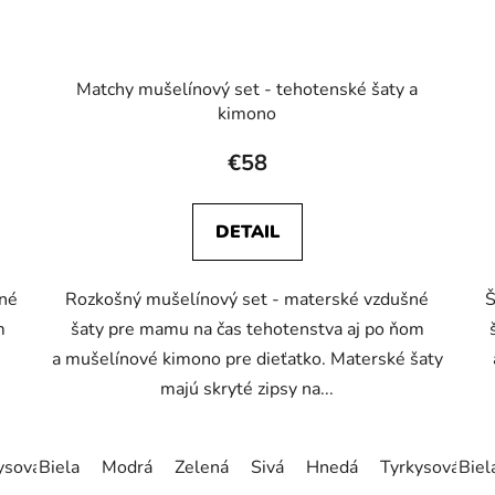
Matchy mušelínový set - tehotenské šaty a
kimono
€58
DETAIL
šné
Rozkošný mušelínový set - materské vzdušné
Š
m
šaty pre mamu na čas tehotenstva aj po ňom
a mušelínové kimono pre dieťatko. Materské šaty
majú skryté zipsy na...
ysová zelená
Biela
Modrá
Staroružová
Zelená
Béžová
Sivá
Hnedá
Bledoružová
Tyrkysová zel
Horčic
Biel