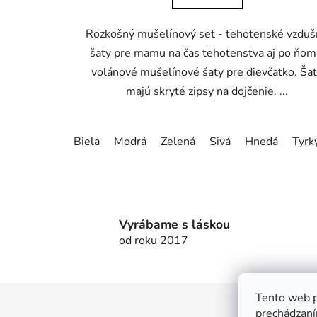
Rozkošný mušelínový set - tehotenské vzdu
šaty pre mamu na čas tehotenstva aj po ňom
volánové mušelínové šaty pre dievčatko. Ša
majú skryté zipsy na dojčenie. ...
Biela
Modrá
Zelená
Sivá
Hnedá
Tyrk
Vyrábame s láskou
od roku 2017
Tento web p
Z
prechádzaní