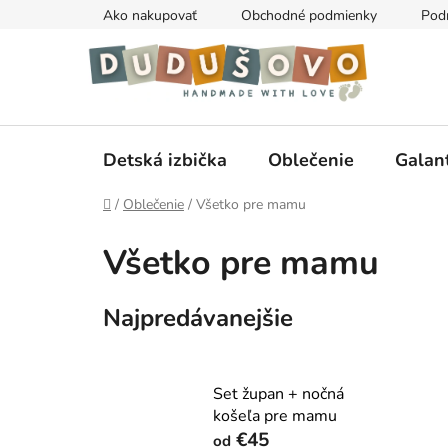
Prejsť
Ako nakupovať
Obchodné podmienky
Pod
na
obsah
Detská izbička
Oblečenie
Galan
Domov
/
Oblečenie
/
Všetko pre mamu
Všetko pre mamu
Najpredávanejšie
Set župan + nočná
košeľa pre mamu
€45
od