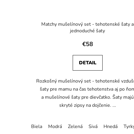
Matchy mušelínový set - tehotenské šaty a
jednoduché šaty
€58
DETAIL
Rozkošný mušelínový set - tehotenské vzdu
šaty pre mamu na čas tehotenstva aj po ňo
a mušelínové šaty pre dievčatko. Šaty majú
skryté zipsy na dojčenie. ...
Biela
Modrá
Zelená
Sivá
Hnedá
Tyrk