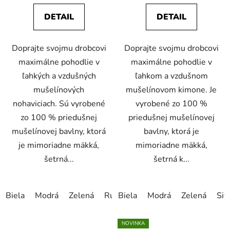
DETAIL
DETAIL
Doprajte svojmu drobcovi
Doprajte svojmu drobcovi
maximálne pohodlie v
maximálne pohodlie v
ľahkých a vzdušných
ľahkom a vzdušnom
mušelínových
mušelínovom kimone. Je
nohaviciach. Sú vyrobené
vyrobené zo 100 %
zo 100 % priedušnej
priedušnej mušelínovej
mušelínovej bavlny, ktorá
bavlny, ktorá je
je mimoriadne mäkká,
mimoriadne mäkká,
šetrná...
šetrná k...
Biela
Modrá
Zelená
Ružová
Biela
Sivá
Modrá
Hnedá
Zelená
Tyrkyso
Siv
NOVINKA