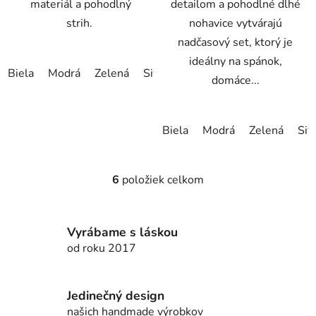
materiál a pohodlný
detailom a pohodlné dlhé
strih.
nohavice vytvárajú
nadčasový set, ktorý je
ideálny na spánok,
Biela
Modrá
Zelená
Sivá
Hnedá
Tyrkysová zelená
domáce...
Biela
Modrá
Zelená
Siv
6
položiek celkom
O
v
l
Vyrábame s láskou
á
d
od roku 2017
a
c
i
Jedinečný design
e
našich handmade výrobkov