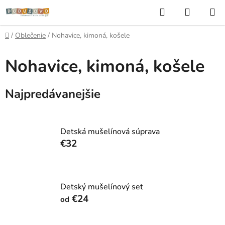
Prejsť
Hľadať
NÁKUP
na
KOŠÍK
obsah
Domov
/
Oblečenie
/
Nohavice, kimoná, košele
Nohavice, kimoná, košele
Najpredávanejšie
Detská mušelínová súprava
€32
Detský mušelínový set
€24
od