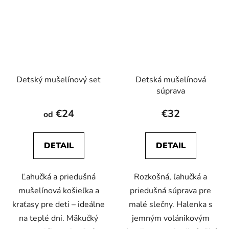
Detský mušelínový set
Detská mušelínová
súprava
€24
€32
od
DETAIL
DETAIL
Ľahučká a priedušná
Rozkošná, ľahučká a
mušelínová košieľka a
priedušná súprava pre
kraťasy pre deti – ideálne
malé slečny. Halenka s
na teplé dni. Mäkučký
jemným volánikovým