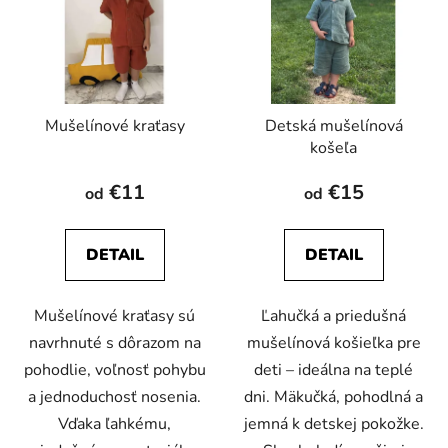
p
r
i
o
s
d
p
u
r
k
Mušelínové kraťasy
Detská mušelínová
o
t
košeľa
d
o
u
v
€11
€15
od
od
k
t
DETAIL
DETAIL
o
v
Mušelínové kraťasy sú
Ľahučká a priedušná
navrhnuté s dôrazom na
mušelínová košieľka pre
pohodlie, voľnosť pohybu
deti – ideálna na teplé
a jednoduchosť nosenia.
dni. Mäkučká, pohodlná a
Vďaka ľahkému,
jemná k detskej pokožke.