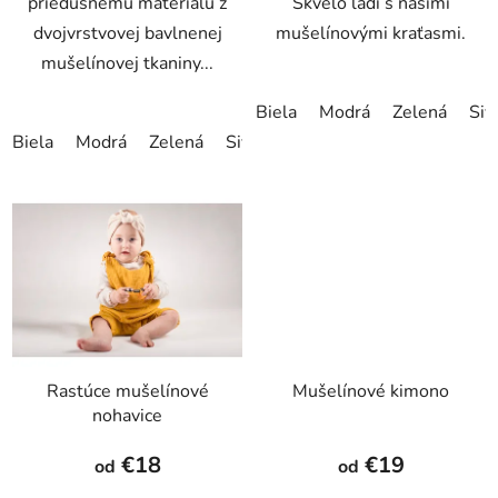
priedušnému materiálu z
Skvelo ladí s našimi
dvojvrstvovej bavlnenej
mušelínovými kraťasmi.
mušelínovej tkaniny...
Biela
Modrá
Zelená
Siv
Biela
Modrá
Zelená
Sivá
Hnedá
Tyrkysová zelená
Rastúce mušelínové
Mušelínové kimono
nohavice
€18
€19
od
od