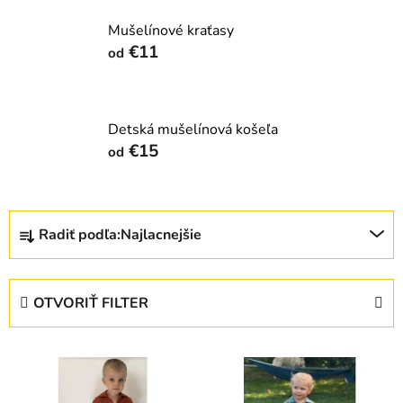
Mušelínové kraťasy
€11
od
Detská mušelínová košeľa
€15
od
R
Radiť podľa:
Najlacnejšie
a
d
e
OTVORIŤ FILTER
n
i
V
e
ý
p